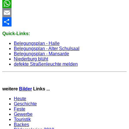
Facebook
WhatsApp
Email
Share
Quick-Links:
Belegungsplan - Halle
Belegungsplan - Alter Schulsaal
Belegungsplan - Mansarde
Niederburg blüht
defekte Straßenleuchte melden
weitere
Bilder
Links ...
Heute
Geschichte
Feste
Gewerbe
Touristik
Backes