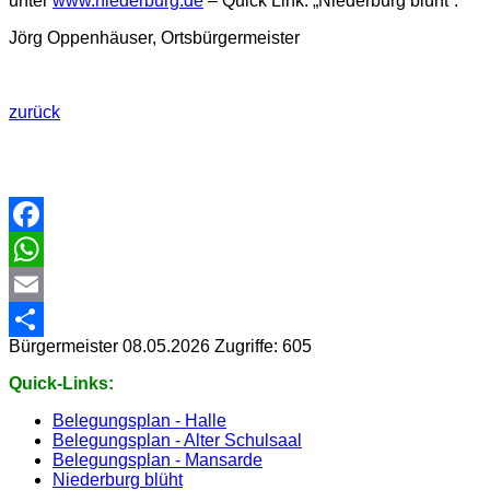
unter
www.niederburg.de
– Quick Link: „Niederburg blüht“.
Jörg Oppenhäuser, Ortsbürgermeister
zurück
Facebook
WhatsApp
Email
Bürgermeister
08.05.2026
Zugriffe: 605
Share
Quick-Links:
Belegungsplan - Halle
Belegungsplan - Alter Schulsaal
Belegungsplan - Mansarde
Niederburg blüht