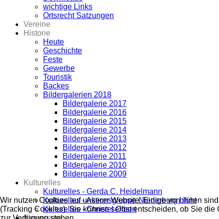
wichtige Links
Ortsrecht Satzungen
Vereine
Historie
Heute
Geschichte
Feste
Gewerbe
Touristik
Backes
Bildergalerien 2018
Bildergalerie 2017
Bildergalerie 2016
Bildergalerie 2015
Bildergalerie 2014
Bildergalerie 2013
Bildergalerie 2012
Bildergalerie 2011
Bildergalerie 2010
Bildergalerie 2009
Kulturelles
Kulturelles - Gerda C. Heidelmann
Kulturelles - Aktionsgruppe Niederburg blüht
Wir nutzen Cookies auf unserer Website. Einige von ihnen sind
Kulturelles - Christel Olbort
(Tracking Cookies). Sie können selbst entscheiden, ob Sie die
Impressum
zur Verfügung stehen.