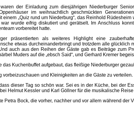
waren der Einladung zum diesjährigen Niederburger Senior
g Oppenhäuser im weihnachtlich geschmückten Generation
t einem „Quiz rund um Niederburg“, das Reinhold Rüdesheim wi
g war wurde eifrig diskutiert und gerätselt. Im Anschluss kon
nteam vorbereitet hatte.
ger präsentierten als weiteres Highlight eine zauberhaf
nsche etwas durcheinanderbringt und trotzdem alle glücklich
 Und auch aus den Reihen der Gäste gab es Beiträge zum Pro
ärbel Muders auf die „ebsch Said“, und Gerhard Kremer begeis
 das Kuchenbuffet aufgebaut, das fleißige Niederburger gezaube
g vorbeizuschauen und Kleinigkeiten an die Gäste zu verteilen
dass dieser Tag so schön war. Sei es in der Küche, bei der E
Helmut Kessler und Karl Göllner für die musikalische Reise in
 Petra Bock, die vorher, nachher und vor allem während der Ver