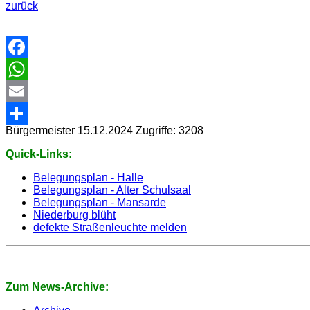
zurück
Facebook
WhatsApp
Email
Bürgermeister
15.12.2024
Zugriffe: 3208
Share
Quick-Links:
Belegungsplan - Halle
Belegungsplan - Alter Schulsaal
Belegungsplan - Mansarde
Niederburg blüht
defekte Straßenleuchte melden
Zum News-Archive: