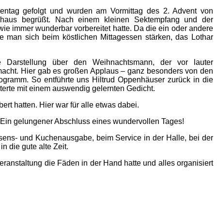
entag gefolgt und wurden am Vormittag des 2. Advent von
enhaus begrüßt. Nach einem kleinen Sektempfang und der
e immer wunderbar vorbereitet hatte. Da die ein oder andere
nte man sich beim köstlichen Mittagessen stärken, das Lothar
te Darstellung über den Weihnachtsmann, der vor lauter
 macht. Hier gab es großen Applaus – ganz besonders von den
gramm. So entführte uns Hiltrud Oppenhäuser zurück in die
terte mit einem auswendig gelernten Gedicht.
rt hatten. Hier war für alle etwas dabei.
. Ein gelungener Abschluss eines wundervollen Tages!
ssens- und Kuchenausgabe, beim Service in der Halle, bei der
 die gute alte Zeit.
anstaltung die Fäden in der Hand hatte und alles organisiert