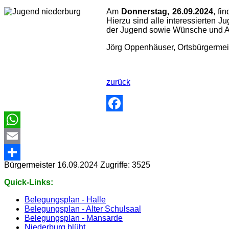
Am
Donnerstag, 26.09.2024
, fi
Hierzu sind alle interessierten 
der Jugend sowie Wünsche und Anr
Jörg Oppenhäuser, Ortsbürgermei
zurück
Facebook
WhatsApp
Email
Bürgermeister
16.09.2024
Zugriffe: 3525
Share
Quick-Links:
Belegungsplan - Halle
Belegungsplan - Alter Schulsaal
Belegungsplan - Mansarde
Niederburg blüht