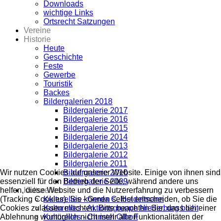
Downloads
wichtige Links
Ortsrecht Satzungen
Vereine
Historie
Heute
Geschichte
Feste
Gewerbe
Touristik
Backes
Bildergalerien 2018
Bildergalerie 2017
Bildergalerie 2016
Bildergalerie 2015
Bildergalerie 2014
Bildergalerie 2013
Bildergalerie 2012
Bildergalerie 2011
Bildergalerie 2010
Wir nutzen Cookies auf unserer Website. Einige von ihnen sind
Bildergalerie 2009
essenziell für den Betrieb der Seite, während andere uns
Kulturelles
helfen, diese Website und die Nutzererfahrung zu verbessern
Kulturelles - Gerda C. Heidelmann
(Tracking Cookies). Sie können selbst entscheiden, ob Sie die
Kulturelles - Aktionsgruppe Niederburg blüht
Cookies zulassen möchten. Bitte beachten Sie, dass bei einer
Kulturelles - Christel Olbort
Ablehnung womöglich nicht mehr alle Funktionalitäten der