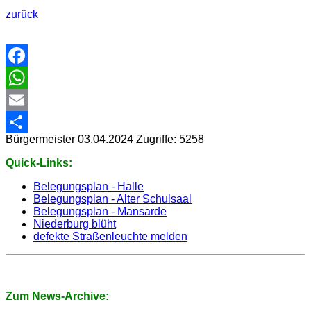
zurück
Facebook
WhatsApp
Email
Bürgermeister
03.04.2024
Zugriffe: 5258
Share
Quick-Links:
Belegungsplan - Halle
Belegungsplan - Alter Schulsaal
Belegungsplan - Mansarde
Niederburg blüht
defekte Straßenleuchte melden
Zum News-Archive: