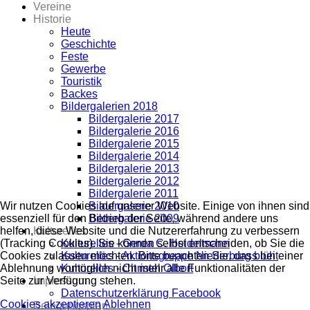
Vereine
Historie
Heute
Geschichte
Feste
Gewerbe
Touristik
Backes
Bildergalerien 2018
Bildergalerie 2017
Bildergalerie 2016
Bildergalerie 2015
Bildergalerie 2014
Bildergalerie 2013
Bildergalerie 2012
Bildergalerie 2011
Bildergalerie 2010
Wir nutzen Cookies auf unserer Website. Einige von ihnen sind
Bildergalerie 2009
essenziell für den Betrieb der Seite, während andere uns
Kulturelles
helfen, diese Website und die Nutzererfahrung zu verbessern
Kulturelles - Gerda C. Heidelmann
(Tracking Cookies). Sie können selbst entscheiden, ob Sie die
Kulturelles - Aktionsgruppe Niederburg blüht
Cookies zulassen möchten. Bitte beachten Sie, dass bei einer
Kulturelles - Christel Olbort
Ablehnung womöglich nicht mehr alle Funktionalitäten der
Impressum
Seite zur Verfügung stehen.
Datenschutzerklärung Facebook
Cookies akzeptieren
Ablehnen
Belegungsplan