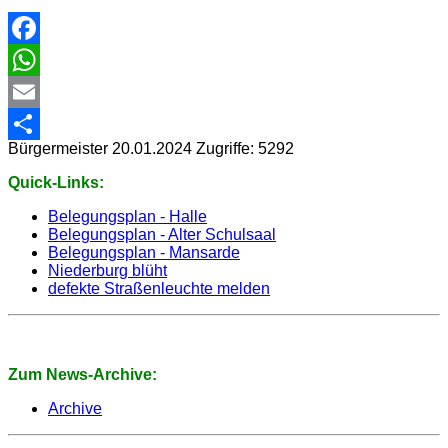
Facebook
WhatsApp
Email
Bürgermeister
20.01.2024
Zugriffe: 5292
Share
Quick-Links:
Belegungsplan - Halle
Belegungsplan - Alter Schulsaal
Belegungsplan - Mansarde
Niederburg blüht
defekte Straßenleuchte melden
Zum News-Archive:
Archive