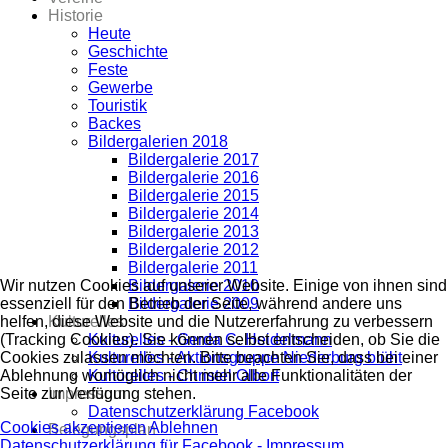
Historie
Heute
Geschichte
Feste
Gewerbe
Touristik
Backes
Bildergalerien 2018
Bildergalerie 2017
Bildergalerie 2016
Bildergalerie 2015
Bildergalerie 2014
Bildergalerie 2013
Bildergalerie 2012
Bildergalerie 2011
Bildergalerie 2010
Wir nutzen Cookies auf unserer Website. Einige von ihnen sind
Bildergalerie 2009
essenziell für den Betrieb der Seite, während andere uns
Kulturelles
helfen, diese Website und die Nutzererfahrung zu verbessern
Kulturelles - Gerda C. Heidelmann
(Tracking Cookies). Sie können selbst entscheiden, ob Sie die
Kulturelles - Aktionsgruppe Niederburg blüht
Cookies zulassen möchten. Bitte beachten Sie, dass bei einer
Kulturelles - Christel Olbort
Ablehnung womöglich nicht mehr alle Funktionalitäten der
Impressum
Seite zur Verfügung stehen.
Datenschutzerklärung Facebook
Cookies akzeptieren
Ablehnen
Belegungsplan
Datenschutzerklärung für Facebook -
Impressum