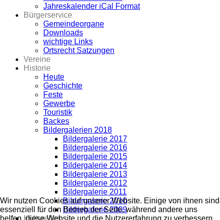
Jahreskalender iCal Format
Bürgerservice
Gemeindeorgane
Downloads
wichtige Links
Ortsrecht Satzungen
Vereine
Historie
Heute
Geschichte
Feste
Gewerbe
Touristik
Backes
Bildergalerien 2018
Bildergalerie 2017
Bildergalerie 2016
Bildergalerie 2015
Bildergalerie 2014
Bildergalerie 2013
Bildergalerie 2012
Bildergalerie 2011
Bildergalerie 2010
Wir nutzen Cookies auf unserer Website. Einige von ihnen sind
Bildergalerie 2009
essenziell für den Betrieb der Seite, während andere uns
Kulturelles
helfen, diese Website und die Nutzererfahrung zu verbessern