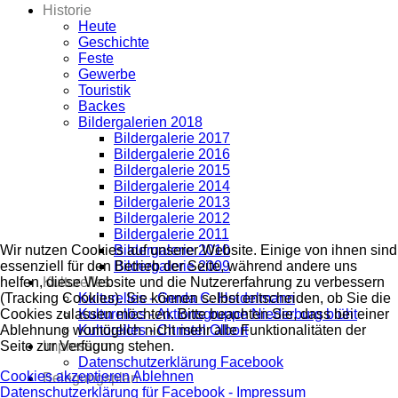
Historie
Heute
Geschichte
Feste
Gewerbe
Touristik
Backes
Bildergalerien 2018
Bildergalerie 2017
Bildergalerie 2016
Bildergalerie 2015
Bildergalerie 2014
Bildergalerie 2013
Bildergalerie 2012
Bildergalerie 2011
Bildergalerie 2010
Wir nutzen Cookies auf unserer Website. Einige von ihnen sind
Bildergalerie 2009
essenziell für den Betrieb der Seite, während andere uns
Kulturelles
helfen, diese Website und die Nutzererfahrung zu verbessern
Kulturelles - Gerda C. Heidelmann
(Tracking Cookies). Sie können selbst entscheiden, ob Sie die
Kulturelles - Aktionsgruppe Niederburg blüht
Cookies zulassen möchten. Bitte beachten Sie, dass bei einer
Kulturelles - Christel Olbort
Ablehnung womöglich nicht mehr alle Funktionalitäten der
Impressum
Seite zur Verfügung stehen.
Datenschutzerklärung Facebook
Cookies akzeptieren
Ablehnen
Belegungsplan
Datenschutzerklärung für Facebook -
Impressum