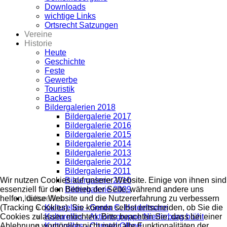
Downloads
wichtige Links
Ortsrecht Satzungen
Vereine
Historie
Heute
Geschichte
Feste
Gewerbe
Touristik
Backes
Bildergalerien 2018
Bildergalerie 2017
Bildergalerie 2016
Bildergalerie 2015
Bildergalerie 2014
Bildergalerie 2013
Bildergalerie 2012
Bildergalerie 2011
Bildergalerie 2010
Wir nutzen Cookies auf unserer Website. Einige von ihnen sind
Bildergalerie 2009
essenziell für den Betrieb der Seite, während andere uns
Kulturelles
helfen, diese Website und die Nutzererfahrung zu verbessern
Kulturelles - Gerda C. Heidelmann
(Tracking Cookies). Sie können selbst entscheiden, ob Sie die
Kulturelles - Aktionsgruppe Niederburg blüht
Cookies zulassen möchten. Bitte beachten Sie, dass bei einer
Kulturelles - Christel Olbort
Ablehnung womöglich nicht mehr alle Funktionalitäten der