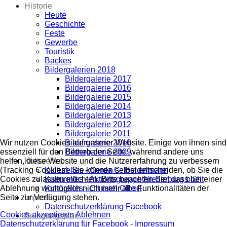
Historie
Heute
Geschichte
Feste
Gewerbe
Touristik
Backes
Bildergalerien 2018
Bildergalerie 2017
Bildergalerie 2016
Bildergalerie 2015
Bildergalerie 2014
Bildergalerie 2013
Bildergalerie 2012
Bildergalerie 2011
Bildergalerie 2010
Wir nutzen Cookies auf unserer Website. Einige von ihnen sind
Bildergalerie 2009
essenziell für den Betrieb der Seite, während andere uns
Kulturelles
helfen, diese Website und die Nutzererfahrung zu verbessern
Kulturelles - Gerda C. Heidelmann
(Tracking Cookies). Sie können selbst entscheiden, ob Sie die
Kulturelles - Aktionsgruppe Niederburg blüht
Cookies zulassen möchten. Bitte beachten Sie, dass bei einer
Kulturelles - Christel Olbort
Ablehnung womöglich nicht mehr alle Funktionalitäten der
Impressum
Seite zur Verfügung stehen.
Datenschutzerklärung Facebook
Cookies akzeptieren
Ablehnen
Belegungsplan
Datenschutzerklärung für Facebook -
Impressum