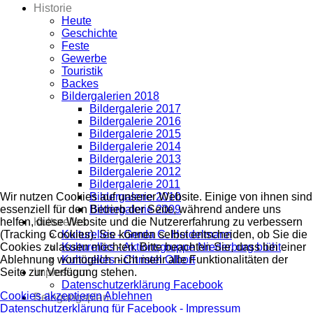
Historie
Heute
Geschichte
Feste
Gewerbe
Touristik
Backes
Bildergalerien 2018
Bildergalerie 2017
Bildergalerie 2016
Bildergalerie 2015
Bildergalerie 2014
Bildergalerie 2013
Bildergalerie 2012
Bildergalerie 2011
Bildergalerie 2010
Wir nutzen Cookies auf unserer Website. Einige von ihnen sind
Bildergalerie 2009
essenziell für den Betrieb der Seite, während andere uns
Kulturelles
helfen, diese Website und die Nutzererfahrung zu verbessern
Kulturelles - Gerda C. Heidelmann
(Tracking Cookies). Sie können selbst entscheiden, ob Sie die
Kulturelles - Aktionsgruppe Niederburg blüht
Cookies zulassen möchten. Bitte beachten Sie, dass bei einer
Kulturelles - Christel Olbort
Ablehnung womöglich nicht mehr alle Funktionalitäten der
Impressum
Seite zur Verfügung stehen.
Datenschutzerklärung Facebook
Cookies akzeptieren
Ablehnen
Belegungsplan
Datenschutzerklärung für Facebook -
Impressum