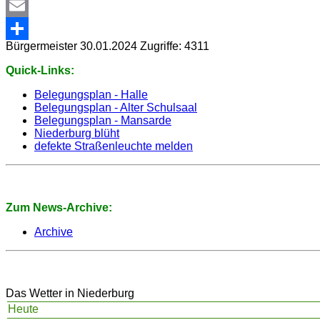
WhatsApp
Email
Bürgermeister
30.01.2024
Zugriffe: 4311
Share
Quick-Links:
Belegungsplan - Halle
Belegungsplan - Alter Schulsaal
Belegungsplan - Mansarde
Niederburg blüht
defekte Straßenleuchte melden
Zum News-Archive:
Archive
Das Wetter in Niederburg
Heute