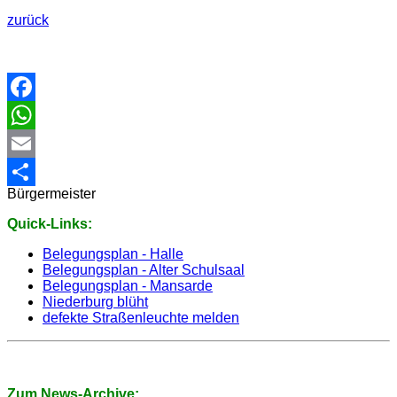
zurück
Facebook
WhatsApp
Email
Bürgermeister
Share
Quick-Links:
Belegungsplan - Halle
Belegungsplan - Alter Schulsaal
Belegungsplan - Mansarde
Niederburg blüht
defekte Straßenleuchte melden
Zum News-Archive: