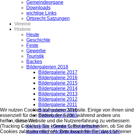
Gemeindeorgane
Downloads
wichtige Links
Ortsrecht Satzungen
Vereine
Historie
Heute
Geschichte
Feste
Gewerbe
Touristik
Backes
Bildergalerien 2018
Bildergalerie 2017
Bildergalerie 2016
Bildergalerie 2015
Bildergalerie 2014
Bildergalerie 2013
Bildergalerie 2012
Bildergalerie 2011
Wir nutzen Cookies auf unserer Website. Einige von ihnen sind
Bildergalerie 2010
essenziell für den Betrieb der Seite, während andere uns
Bildergalerie 2009
helfen, diese Website und die Nutzererfahrung zu verbessern
Kulturelles
(Tracking Cookies). Sie können selbst entscheiden, ob Sie die
Kulturelles - Gerda C. Heidelmann
Cookies zulassen möchten. Bitte beachten Sie, dass bei einer
Kulturelles - Aktionsgruppe Niederburg blüht