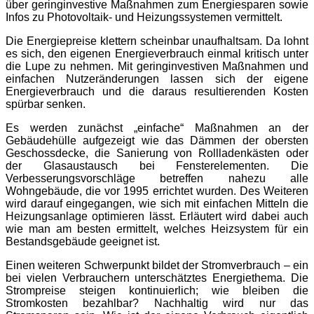
über geringinvestive Maßnahmen zum Energiesparen sowie
Infos zu Photovoltaik- und Heizungssystemen vermittelt.
Die Energiepreise klettern scheinbar unaufhaltsam. Da lohnt
es sich, den eigenen Energieverbrauch einmal kritisch unter
die Lupe zu nehmen. Mit geringinvestiven Maßnahmen und
einfachen Nutzeränderungen lassen sich der eigene
Energieverbrauch und die daraus resultierenden Kosten
spürbar senken.
Es werden zunächst „einfache“ Maßnahmen an der
Gebäudehülle aufgezeigt wie das Dämmen der obersten
Geschossdecke, die Sanierung von Rollladenkästen oder
der Glasaustausch bei Fensterelementen. Die
Verbesserungsvorschläge betreffen nahezu alle
Wohngebäude, die vor 1995 errichtet wurden. Des Weiteren
wird darauf eingegangen, wie sich mit einfachen Mitteln die
Heizungsanlage optimieren lässt. Erläutert wird dabei auch
wie man am besten ermittelt, welches Heizsystem für ein
Bestandsgebäude geeignet ist.
Einen weiteren Schwerpunkt bildet der Stromverbrauch – ein
bei vielen Verbrauchern unterschätztes Energiethema. Die
Strompreise steigen kontinuierlich; wie bleiben die
Stromkosten bezahlbar? Nachhaltig wird nur das