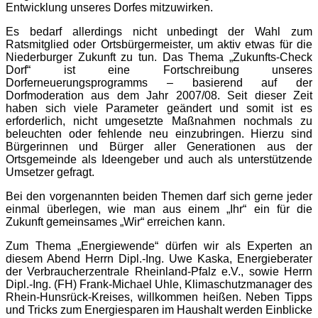
Entwicklung unseres Dorfes mitzuwirken.
Es bedarf allerdings nicht unbedingt der Wahl zum
Ratsmitglied oder Ortsbürgermeister, um aktiv etwas für die
Niederburger Zukunft zu tun. Das Thema „Zukunfts-Check
Dorf“ ist eine Fortschreibung unseres
Dorferneuerungsprogramms – basierend auf der
Dorfmoderation aus dem Jahr 2007/08. Seit dieser Zeit
haben sich viele Parameter geändert und somit ist es
erforderlich, nicht umgesetzte Maßnahmen nochmals zu
beleuchten oder fehlende neu einzubringen. Hierzu sind
Bürgerinnen und Bürger aller Generationen aus der
Ortsgemeinde als Ideengeber und auch als unterstützende
Umsetzer gefragt.
Bei den vorgenannten beiden Themen darf sich gerne jeder
einmal überlegen, wie man aus einem „Ihr“ ein für die
Zukunft gemeinsames „Wir“ erreichen kann.
Zum Thema „Energiewende“ dürfen wir als Experten an
diesem Abend Herrn Dipl.-Ing. Uwe Kaska, Energieberater
der Verbraucherzentrale Rheinland-Pfalz e.V., sowie Herrn
Dipl.-Ing. (FH) Frank-Michael Uhle, Klimaschutzmanager des
Rhein-Hunsrück-Kreises, willkommen heißen. Neben Tipps
und Tricks zum Energiesparen im Haushalt werden Einblicke