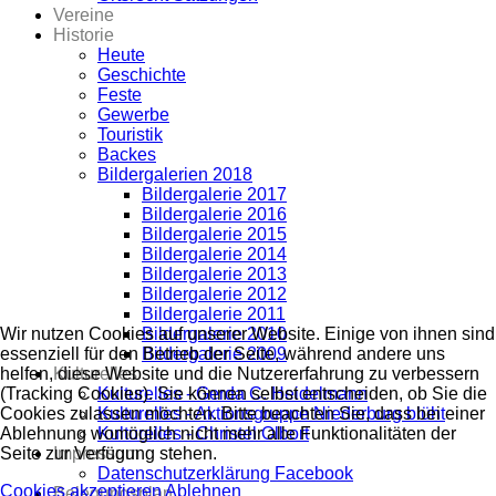
Vereine
Historie
Heute
Geschichte
Feste
Gewerbe
Touristik
Backes
Bildergalerien 2018
Bildergalerie 2017
Bildergalerie 2016
Bildergalerie 2015
Bildergalerie 2014
Bildergalerie 2013
Bildergalerie 2012
Bildergalerie 2011
Wir nutzen Cookies auf unserer Website. Einige von ihnen sind
Bildergalerie 2010
essenziell für den Betrieb der Seite, während andere uns
Bildergalerie 2009
helfen, diese Website und die Nutzererfahrung zu verbessern
Kulturelles
(Tracking Cookies). Sie können selbst entscheiden, ob Sie die
Kulturelles - Gerda C. Heidelmann
Cookies zulassen möchten. Bitte beachten Sie, dass bei einer
Kulturelles - Aktionsgruppe Niederburg blüht
Ablehnung womöglich nicht mehr alle Funktionalitäten der
Kulturelles - Christel Olbort
Seite zur Verfügung stehen.
Impressum
Datenschutzerklärung Facebook
Cookies akzeptieren
Ablehnen
Belegungsplan