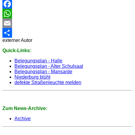
Facebook
WhatsApp
Email
externer Autor
Share
Quick-Links:
Belegungsplan - Halle
Belegungsplan - Alter Schulsaal
Belegungsplan - Mansarde
Niederburg blüht
defekte Straßenleuchte melden
Zum News-Archive:
Archive