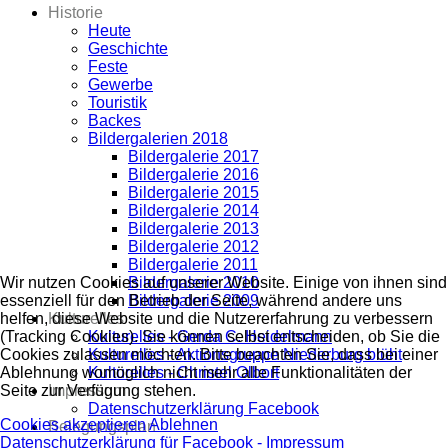
Historie
Heute
Geschichte
Feste
Gewerbe
Touristik
Backes
Bildergalerien 2018
Bildergalerie 2017
Bildergalerie 2016
Bildergalerie 2015
Bildergalerie 2014
Bildergalerie 2013
Bildergalerie 2012
Bildergalerie 2011
Wir nutzen Cookies auf unserer Website. Einige von ihnen sind
Bildergalerie 2010
essenziell für den Betrieb der Seite, während andere uns
Bildergalerie 2009
helfen, diese Website und die Nutzererfahrung zu verbessern
Kulturelles
(Tracking Cookies). Sie können selbst entscheiden, ob Sie die
Kulturelles - Gerda C. Heidelmann
Cookies zulassen möchten. Bitte beachten Sie, dass bei einer
Kulturelles - Aktionsgruppe Niederburg blüht
Ablehnung womöglich nicht mehr alle Funktionalitäten der
Kulturelles - Christel Olbort
Seite zur Verfügung stehen.
Impressum
Datenschutzerklärung Facebook
Cookies akzeptieren
Ablehnen
Belegungsplan
Datenschutzerklärung für Facebook -
Impressum